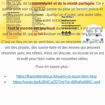
4#
De la vie, de la
convivialité et de la mixité partagée
. On y
passe pour voir ce qu’il se passe ou pour un besoin précis et
on découvre autre chose : quelqu’un d’autre, une autre idée,
une autre occasion.
5#
Tout le monde est impliqué
dans le projet, il est construit
par le collectif, qui le fait évoluer en fonction de ses besoins.
C’est un lieu où on se sent bien, où on rencontre des gens qui
ont des projets, des savoir-faire et des envies qui peuvent
résonner avec les nôtres. Alors on discute, on écoute et on est
écouté pour faire naitre de nouvelles idées.
Pour en savoir plus :
https://francetierslieux.fr/quest-ce-quun-tiers-lieu/
https://youtu.be/b1B4CgZDTng?si=6tRpKplj8IlC-uq4