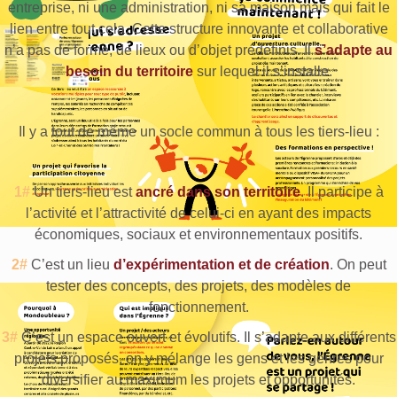
entreprise, ni une administration, ni sa maison mais qui fait le
lien entre tout cela. Cette structure innovante et collaborative
n’a pas de forme, de lieux ou d’objet prédéfinis. Il
s’adapte au
besoin du territoire
sur lequel il s’installe.
Il y a tout de même un socle commun à tous les tiers-lieu :
1#
Un tiers-lieu est
ancré dans son territoire
. Il participe à
l’activité et l’attractivité de celui-ci en ayant des impacts
économiques, sociaux et environnementaux positifs.
2#
C’est un lieu
d’expérimentation et de création
. On peut
tester des concepts, des projets, des modèles de
fonctionnement.
3#
C’est un espace ouvert et évolutifs. Il s’adapte aux différents
projets proposés, on y mélange les gens et les genres pour
diversifier au maximum les projets et opportunités.